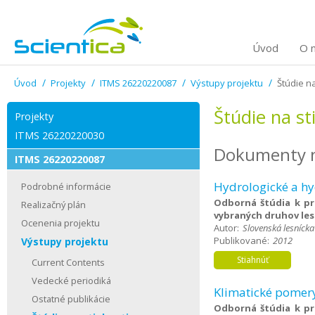
Úvod
O 
Úvod
Projekty
ITMS 26220220087
Výstupy projektu
Štúdie n
Štúdie na st
Projekty
ITMS 26220220030
Dokumenty na
ITMS 26220220087
Hydrologické a hy
Podrobné informácie
Odborná štúdia k pr
Realizačný plán
vybraných druhov les
Ocenenia projektu
Autor:
Slovenská lesníck
Publikované:
2012
Výstupy projektu
Current Contents
Vedecké periodiká
Klimatické pomery
Ostatné publikácie
Odborná štúdia k pr