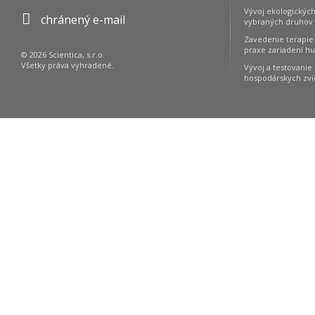
Vývoj ekologických
chránený e-mail
vybraných druhov l
Zavedenie terapie 
praxe zariadení hu
© 2026 Scientica, s.r.o.
Všetky práva vyhradené.
Vývoj a testovanie
hospodárskych zvi