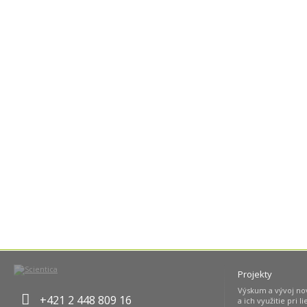
Projekty
Výskum a vývoj no
+421 2 448 809 16
a ich využitie pri l