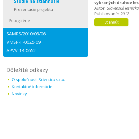
Štúdie na stiahnutie
vybraných druhov les
Autor:
Slovenská lesníck
Prezentácie projektu
Publikované:
2012
Fotogalérie
SAMRS/2010/03/06
VMSP-II-0025-09
APVV-14-0652
Dôležité odkazy
O spoločnosti Scientica s.r.o.
Kontaktné informácie
Novinky